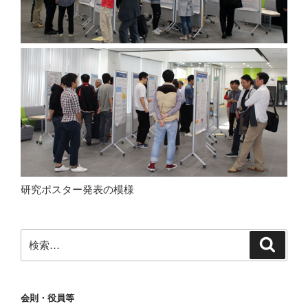
研究ポスター発表の模様
検
検
索
索:
会則・役員等