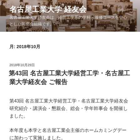
コ
名古屋工業大学 経友会
ン
名古屋工業大学経友会は、経営工学系の学科・履修コースを中心
テ
とした同窓会組織です。
ン
ツ
へ
月:
2018年10月
ス
キ
ッ
投
2018年10月29日
プ
稿
第43回 名古屋工業大学経営工学・名古屋工
日:
業大学経友会 ご報告
第43回 名古屋工業大学経営工学・名古屋工業大学経友会
研究紹介・講演会・懇親会、総会・学年幹事会 を開催し
ました。
本年度も本学と名古屋工業会主催のホームカミングデー
に加わって実施しました。