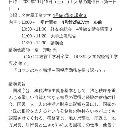
日時：2022年11月19日（土）（
工大祭
の開催日（第一日
目））
会場：名古屋工業大学
4号館2階会議室３
内容：10:00～ 受付開始
4号館2階EVホール前
10:30～11:00 経友会総会 4号館２階会議室３
11:00～11:20 大学近況報告
11:30～12:30 講演会
講演会講師：秦 邦昭 氏
（1971年経営工学科卒業、1973年 大学院経営工学
専攻 修了）
「ロマンのある職場～国税庁勤務を振り返って」
講演要旨：
国税庁は、租税法律主義を基本として、法と秩序を重
んじる厳しい自律と常なる知見の習得と経験の蓄積の社
会。国民一人一人の生活と財産に影響を及ぼし、国家の
財政の根幹を支えるという公務員の矜持をいやが上でも
認識させてくれる。税務署長、地方局部長、庁課長、地
方局長、庁部長と生きがいのある国税庁の仕事。他省庁