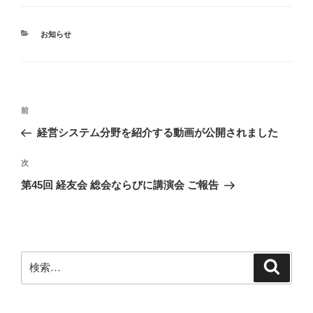
カ
お知らせ
テ
ゴ
リ
ー
投
前
前
稿
の
経営システム分野を紹介する動画が公開されました
ナ
投
ビ
稿
次
次
ゲ
の
第45回 経友会 総会ならびに講演会 ご報告
投
ー
稿
シ
ョ
ン
検
検
索
索: