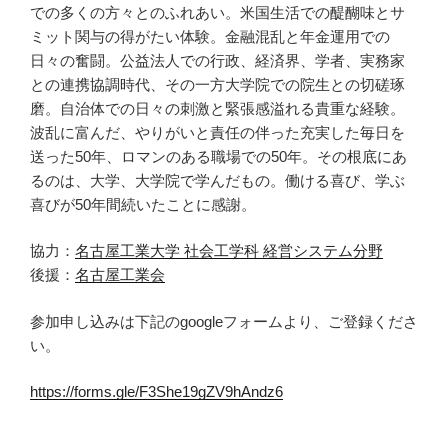
での多くの方々とのふれあい。米国生活での醍醐味とサ
ミット関与の得がたい体験。金融混乱と年金運用での
日々の奮闘。公益法人での行政、経済界、学者、実務家
との連携協調時代、その一方大学院での院生との切磋琢
磨。自治体での日々の刺激と緊張感溢れる貴重な経験。
波乱に富んだ、やりがいと責任の伴った充実した毎日を
送った50年、ロマンのある職場での50年。その根底にあ
るのは、大学、大学院で学んだもの。働ける喜び、学ぶ
喜びが50年間続いたことに感謝。
協力：
名古屋工業大学 社会工学科 経営システム分野
後援：
名古屋工業会
参加申し込みは下記のgoogleフォームより、ご登録くださ
い。
https://forms.gle/F3She19gZV9hAndz6