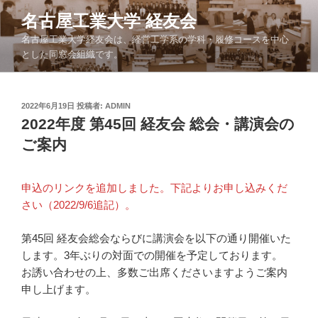
コ
名古屋工業大学 経友会
ン
名古屋工業大学経友会は、経営工学系の学科・履修コースを中心
テ
とした同窓会組織です。
ン
ツ
へ
投
2022年6月19日
投稿者:
ADMIN
ス
稿
2022年度 第45回 経友会 総会・講演会の
キ
日:
ご案内
ッ
プ
申込のリンクを追加しました。下記よりお申し込みくだ
さい（2022/9/6追記）。
第45回 経友会総会ならびに講演会を以下の通り開催いた
します。3年ぶりの対面での開催を予定しております。
お誘い合わせの上、多数ご出席くださいますようご案内
申し上げます。